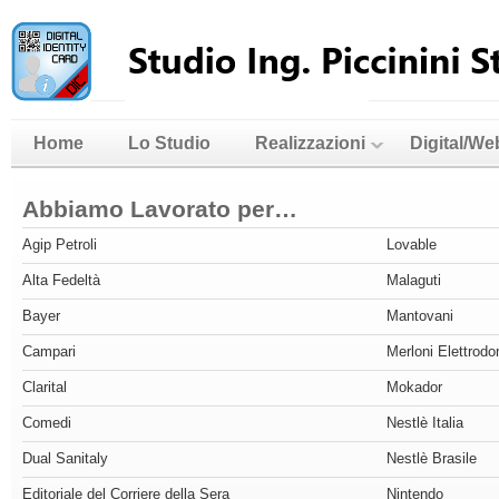
Home
Lo Studio
Realizzazioni
Digital/We
Abbiamo Lavorato per…
Agip Petroli
Lovable
Alta Fedeltà
Malaguti
Bayer
Mantovani
Campari
Merloni Elettrodo
Clarital
Mokador
Comedi
Nestlè Italia
Dual Sanitaly
Nestlè Brasile
Editoriale del Corriere della Sera
Nintendo