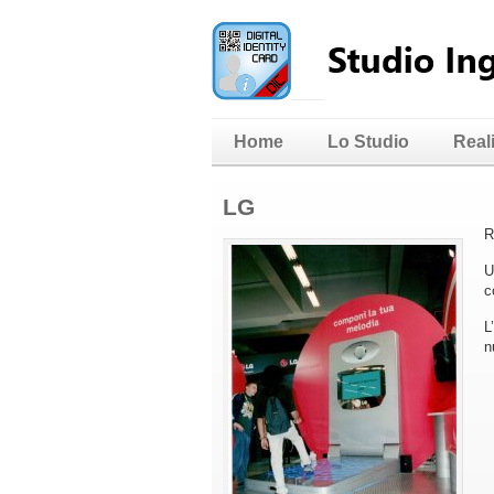
Home
Lo Studio
Real
LG
R
U
c
L
n